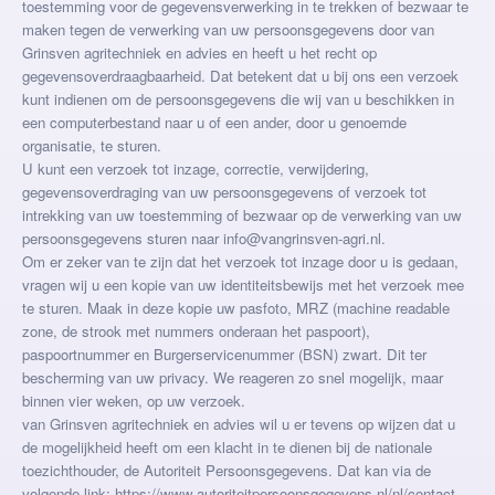
toestemming voor de gegevensverwerking in te trekken of bezwaar te
maken tegen de verwerking van uw persoonsgegevens door van
Grinsven agritechniek en advies en heeft u het recht op
gegevensoverdraagbaarheid. Dat betekent dat u bij ons een verzoek
kunt indienen om de persoonsgegevens die wij van u beschikken in
een computerbestand naar u of een ander, door u genoemde
organisatie, te sturen.
U kunt een verzoek tot inzage, correctie, verwijdering,
gegevensoverdraging van uw persoonsgegevens of verzoek tot
intrekking van uw toestemming of bezwaar op de verwerking van uw
persoonsgegevens sturen naar info@vangrinsven-agri.nl.
Om er zeker van te zijn dat het verzoek tot inzage door u is gedaan,
vragen wij u een kopie van uw identiteitsbewijs met het verzoek mee
te sturen. Maak in deze kopie uw pasfoto, MRZ (machine readable
zone, de strook met nummers onderaan het paspoort),
paspoortnummer en Burgerservicenummer (BSN) zwart. Dit ter
bescherming van uw privacy. We reageren zo snel mogelijk, maar
binnen vier weken, op uw verzoek.
van Grinsven agritechniek en advies wil u er tevens op wijzen dat u
de mogelijkheid heeft om een klacht in te dienen bij de nationale
toezichthouder, de Autoriteit Persoonsgegevens. Dat kan via de
volgende link: https://www.autoriteitpersoonsgegevens.nl/nl/contact-